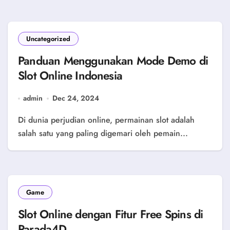
Uncategorized
Panduan Menggunakan Mode Demo di
Slot Online Indonesia
admin
Dec 24, 2024
Di dunia perjudian online, permainan slot adalah
salah satu yang paling digemari oleh pemain...
Game
Slot Online dengan Fitur Free Spins di
Parada4D