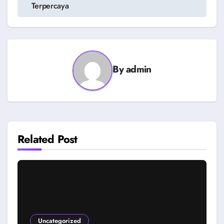
Terpercaya
By
admin
Related Post
Uncategorized