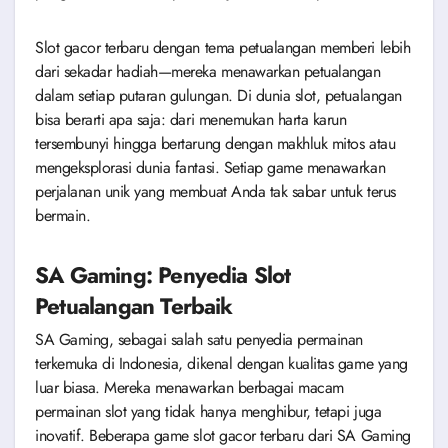
Slot gacor terbaru dengan tema petualangan memberi lebih
dari sekadar hadiah—mereka menawarkan petualangan
dalam setiap putaran gulungan. Di dunia slot, petualangan
bisa berarti apa saja: dari menemukan harta karun
tersembunyi hingga bertarung dengan makhluk mitos atau
mengeksplorasi dunia fantasi. Setiap game menawarkan
perjalanan unik yang membuat Anda tak sabar untuk terus
bermain.
SA Gaming: Penyedia Slot
Petualangan Terbaik
SA Gaming, sebagai salah satu penyedia permainan
terkemuka di Indonesia, dikenal dengan kualitas game yang
luar biasa. Mereka menawarkan berbagai macam
permainan slot yang tidak hanya menghibur, tetapi juga
inovatif. Beberapa game slot gacor terbaru dari SA Gaming