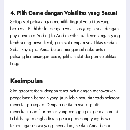
4. Pilih Game dengan Volatilitas yang Sesuai
Setiap slot petualangan memiliki tingkat volatilitas yang
berbeda. Pilihlah slot dengan volatilitas yang sesuai dengan
gaya bermain Anda. Jika Anda lebih suka kemenangan yang
lebih sering meski kecil, pilih slot dengan volatilitas rendah.
Sebaliknya, jika Anda berani mengambil risiko untuk
peluang kemenangan besar, pilihlah slot dengan volatilitas
tinggi.
Kesimpulan
Slot gacor terbaru dengan tema petualangan menawarkan
pengalaman bermain yang jauh lebih seru daripada sekadar
memutar gulungan. Dengan cerita menarik, grafis
memukau, dan fitur bonus yang menggugah, permainan ini
tidak hanya menghadirkan peluang menang yang besar,
tetapi juga sensasi yang mendalam, seolah Anda benar-