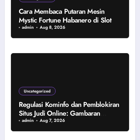
Cara Membaca Putaran Mesin
Mystic Fortune Habanero di Slot
admin
Aug 8, 2026
Uncategorized
Regulasi Kominfo dan Pemblokiran
Situs Judi Online: Gambaran
Singkat
admin
Aug 7, 2026