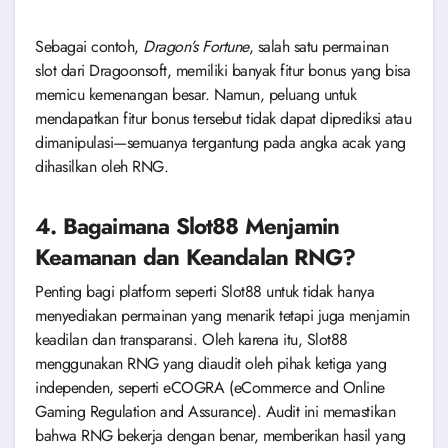
Sebagai contoh,
Dragon’s Fortune
, salah satu permainan
slot dari Dragoonsoft, memiliki banyak fitur bonus yang bisa
memicu kemenangan besar. Namun, peluang untuk
mendapatkan fitur bonus tersebut tidak dapat diprediksi atau
dimanipulasi—semuanya tergantung pada angka acak yang
dihasilkan oleh RNG.
4. Bagaimana Slot88 Menjamin
Keamanan dan Keandalan RNG?
Penting bagi platform seperti Slot88 untuk tidak hanya
menyediakan permainan yang menarik tetapi juga menjamin
keadilan dan transparansi. Oleh karena itu, Slot88
menggunakan RNG yang diaudit oleh pihak ketiga yang
independen, seperti eCOGRA (eCommerce and Online
Gaming Regulation and Assurance). Audit ini memastikan
bahwa RNG bekerja dengan benar, memberikan hasil yang