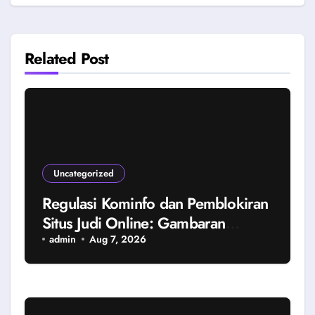
Related Post
Uncategorized
Regulasi Kominfo dan Pemblokiran
Situs Judi Online: Gambaran
Singkat
admin
Aug 7, 2026