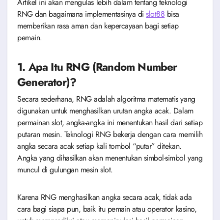
Artikel ini akan mengulas lebih dalam tentang teknologi
RNG dan bagaimana implementasinya di
slot88
bisa
memberikan rasa aman dan kepercayaan bagi setiap
pemain.
1. Apa Itu RNG (Random Number
Generator)?
Secara sederhana, RNG adalah algoritma matematis yang
digunakan untuk menghasilkan urutan angka acak. Dalam
permainan slot, angka-angka ini menentukan hasil dari setiap
putaran mesin. Teknologi RNG bekerja dengan cara memilih
angka secara acak setiap kali tombol “putar” ditekan.
Angka yang dihasilkan akan menentukan simbol-simbol yang
muncul di gulungan mesin slot.
Karena RNG menghasilkan angka secara acak, tidak ada
cara bagi siapa pun, baik itu pemain atau operator kasino,