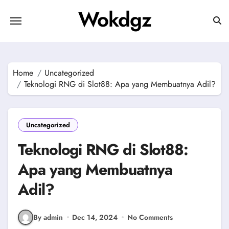
Skip
Wokdgz
to
content
Home
Uncategorized
Teknologi RNG di Slot88: Apa yang Membuatnya Adil?
Uncategorized
Teknologi RNG di Slot88:
Apa yang Membuatnya
Adil?
By admin
Dec 14, 2024
No Comments