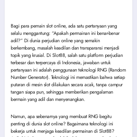
Bagi para pemain slot online, ada satu pertanyaan yang
selalu menggantung: “Apakah permainan ini benar-benar
adil?” Di dunia perjudian online yang semakin
berkembang, masalah keadilan dan transparansi menjadi
topik yang krusial. Di Slot88, salah satu platform perjudian
terbesar dan terpercaya di Indonesia, jawaban untuk
pertanyaan ini adalah penggunaan teknologi RNG (Random
Number Generator). Teknologi ini memastikan bahwa setiap
putaran di mesin slot dilakukan secara acak, tanpa campur
tangan siapa pun, sehingga memberikan pengalaman
bermain yang adil dan menyenangkan.
Namun, apa sebenarnya yang membuat RNG begitu
penting di dunia slot online? Bagaimana teknologi ini
bekerja untuk menjaga keadilan permainan di Slot88?