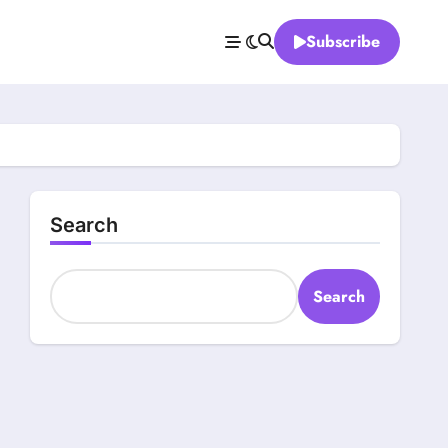
Subscribe
Search
Search