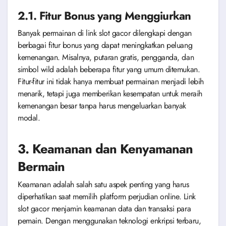
2.1. Fitur Bonus yang Menggiurkan
Banyak permainan di link slot gacor dilengkapi dengan
berbagai fitur bonus yang dapat meningkatkan peluang
kemenangan. Misalnya, putaran gratis, pengganda, dan
simbol wild adalah beberapa fitur yang umum ditemukan.
Fitur-fitur ini tidak hanya membuat permainan menjadi lebih
menarik, tetapi juga memberikan kesempatan untuk meraih
kemenangan besar tanpa harus mengeluarkan banyak
modal.
3. Keamanan dan Kenyamanan
Bermain
Keamanan adalah salah satu aspek penting yang harus
diperhatikan saat memilih platform perjudian online. Link
slot gacor menjamin keamanan data dan transaksi para
pemain. Dengan menggunakan teknologi enkripsi terbaru,