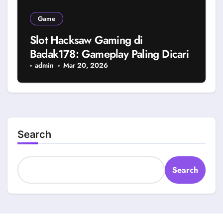
Game
Slot Hacksaw Gaming di
Badak178: Gameplay Paling Dicari
admin
Mar 20, 2026
Search
Search