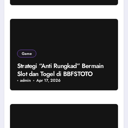
Game
Strategi “Anti Rungkad” Bermain
Slot dan Togel di BBFSTOTO
admin
Apr 17, 2026