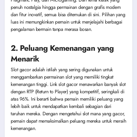
penuh nostalgia hingga permainan dengan grafis modern
dan fitur inovatif, semua bisa ditemukan di sini. Pilihan yang
luas ini memungkinkan pemain untuk menjelajahi berbagai
pengalaman bermain tanpa merasa bosan.
2. Peluang Kemenangan yang
Menarik
Slot gacor adalah istilah yang sering digunakan untuk
menggambarkan permainan slot yang memiliki tingkat
kemenangan tinggi. Link slot gacor menawarkan banyak slot
dengan RTP (Return to Player) yang kompetitif, seringkali di
atas 96%. Ini berarti bahwa pemain memiliki peluang yang
lebih baik untuk mendapatkan kembali sebagian dari
taruhan mereka. Dengan mengetahui slot mana yang gacor,
pemain dapat memaksimalkan peluang mereka untuk meraih
kemenangan.