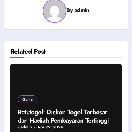
By
admin
Related Post
Game
Ratutogel: Diskon Togel Terbesar
dan Hadiah Pembayaran Tertinggi
admin
Apr 29, 2026