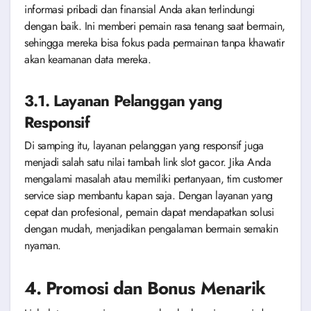
informasi pribadi dan finansial Anda akan terlindungi
dengan baik. Ini memberi pemain rasa tenang saat bermain,
sehingga mereka bisa fokus pada permainan tanpa khawatir
akan keamanan data mereka.
3.1. Layanan Pelanggan yang
Responsif
Di samping itu, layanan pelanggan yang responsif juga
menjadi salah satu nilai tambah link slot gacor. Jika Anda
mengalami masalah atau memiliki pertanyaan, tim customer
service siap membantu kapan saja. Dengan layanan yang
cepat dan profesional, pemain dapat mendapatkan solusi
dengan mudah, menjadikan pengalaman bermain semakin
nyaman.
4. Promosi dan Bonus Menarik