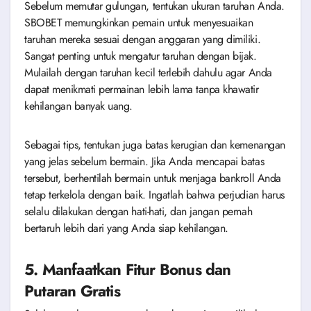
Sebelum memutar gulungan, tentukan ukuran taruhan Anda.
SBOBET memungkinkan pemain untuk menyesuaikan
taruhan mereka sesuai dengan anggaran yang dimiliki.
Sangat penting untuk mengatur taruhan dengan bijak.
Mulailah dengan taruhan kecil terlebih dahulu agar Anda
dapat menikmati permainan lebih lama tanpa khawatir
kehilangan banyak uang.
Sebagai tips, tentukan juga batas kerugian dan kemenangan
yang jelas sebelum bermain. Jika Anda mencapai batas
tersebut, berhentilah bermain untuk menjaga bankroll Anda
tetap terkelola dengan baik. Ingatlah bahwa perjudian harus
selalu dilakukan dengan hati-hati, dan jangan pernah
bertaruh lebih dari yang Anda siap kehilangan.
5.
Manfaatkan Fitur Bonus dan
Putaran Gratis