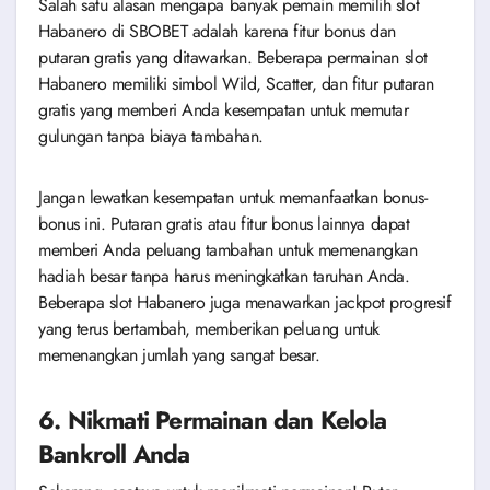
Salah satu alasan mengapa banyak pemain memilih slot
Habanero di SBOBET adalah karena fitur bonus dan
putaran gratis yang ditawarkan. Beberapa permainan slot
Habanero memiliki simbol Wild, Scatter, dan fitur putaran
gratis yang memberi Anda kesempatan untuk memutar
gulungan tanpa biaya tambahan.
Jangan lewatkan kesempatan untuk memanfaatkan bonus-
bonus ini. Putaran gratis atau fitur bonus lainnya dapat
memberi Anda peluang tambahan untuk memenangkan
hadiah besar tanpa harus meningkatkan taruhan Anda.
Beberapa slot Habanero juga menawarkan jackpot progresif
yang terus bertambah, memberikan peluang untuk
memenangkan jumlah yang sangat besar.
6.
Nikmati Permainan dan Kelola
Bankroll Anda