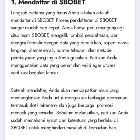
1.
Mendaftar di SBOBET
Langkah pertama yang harus Anda lakukan adalah
mendaftar di SBOBET. Proses pendaftaran di SBOBET
sangat mudah dan cepat. Anda hanya perlu mengunjungi
situs resmi SBOBET, mengklik tombol pendaftaran, dan
mengisi formulir dengan data yang diperlukan, seperti nama
lengkap, alamat email, nomor telepon, dan metode
pembayaran yang ingin Anda gunakan. Pastikan Anda
menggunakan data yang benar dan valid agar proses
verifikasi berjalan lancar.
Setelah mendaftar, Anda akan mendapatkan akun yang
memungkinkan Anda untuk mengakses berbagai permainan,
termasuk slot Habanero, dan juga berbagai promosi
menarik yang tersedia. Sebelum melanjutkan, pastikan Anda
sudah memahami syarat dan ketentuan yang berlaku di
SBOBET untuk menghindari masalah di kemudian hari.