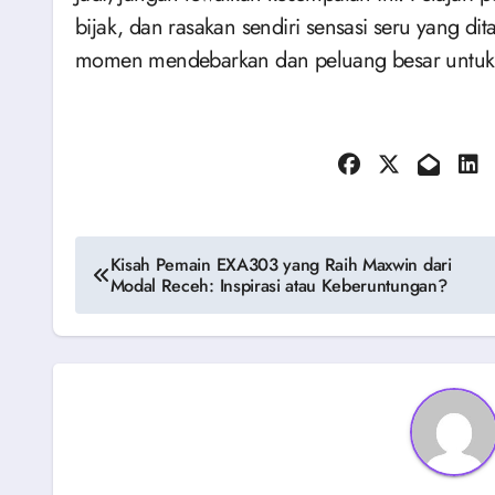
bijak, dan rasakan sendiri sensasi seru yang di
momen mendebarkan dan peluang besar untuk
Post
Kisah Pemain EXA303 yang Raih Maxwin dari
Modal Receh: Inspirasi atau Keberuntungan?
navigation