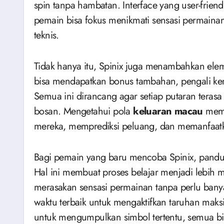
spin tanpa hambatan. Interface yang user-friend
pemain bisa fokus menikmati sensasi permain
teknis.
Tidak hanya itu, Spinix juga menambahkan elem
bisa mendapatkan bonus tambahan, pengali ke
Semua ini dirancang agar setiap putaran teras
bosan. Mengetahui pola
keluaran macau
memb
mereka, memprediksi peluang, dan memanfaatkan
Bagi pemain yang baru mencoba Spinix, panduan 
Hal ini membuat proses belajar menjadi lebih
merasakan sensasi permainan tanpa perlu banya
waktu terbaik untuk mengaktifkan taruhan ma
untuk mengumpulkan simbol tertentu, semua bis