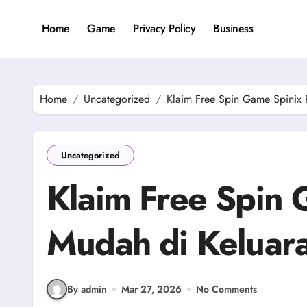
Skip
to
Home
Game
Privacy Policy
Business
content
Home
Uncategorized
Klaim Free Spin Game Spinix
Uncategorized
Klaim Free Spin 
Mudah di Keluar
By admin
Mar 27, 2026
No Comments