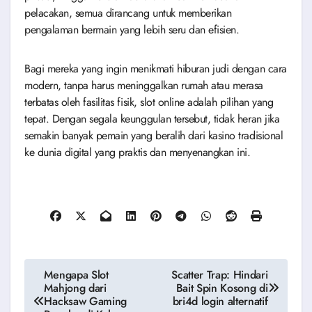
pelacakan, semua dirancang untuk memberikan
pengalaman bermain yang lebih seru dan efisien.
Bagi mereka yang ingin menikmati hiburan judi dengan cara
modern, tanpa harus meninggalkan rumah atau merasa
terbatas oleh fasilitas fisik, slot online adalah pilihan yang
tepat. Dengan segala keunggulan tersebut, tidak heran jika
semakin banyak pemain yang beralih dari kasino tradisional
ke dunia digital yang praktis dan menyenangkan ini.
Post
Mengapa Slot
Scatter Trap: Hindari
Mahjong dari
Bait Spin Kosong di
navigation
Hacksaw Gaming
bri4d login alternatif