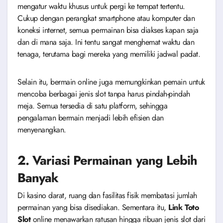
mengatur waktu khusus untuk pergi ke tempat tertentu.
Cukup dengan perangkat smartphone atau komputer dan
koneksi internet, semua permainan bisa diakses kapan saja
dan di mana saja. Ini tentu sangat menghemat waktu dan
tenaga, terutama bagi mereka yang memiliki jadwal padat.
Selain itu, bermain online juga memungkinkan pemain untuk
mencoba berbagai jenis slot tanpa harus pindah-pindah
meja. Semua tersedia di satu platform, sehingga
pengalaman bermain menjadi lebih efisien dan
menyenangkan.
2. Variasi Permainan yang Lebih
Banyak
Di kasino darat, ruang dan fasilitas fisik membatasi jumlah
permainan yang bisa disediakan. Sementara itu,
Link Toto
Slot
online menawarkan ratusan hingga ribuan jenis slot dari