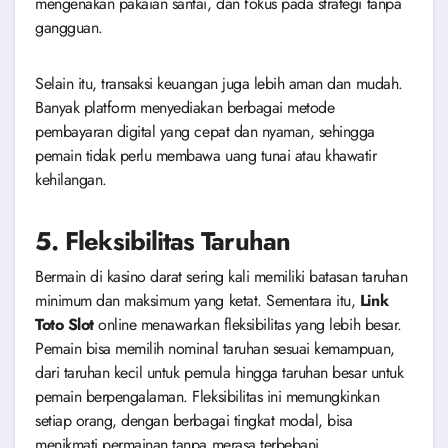
mengenakan pakaian santai, dan fokus pada strategi tanpa
gangguan.
Selain itu, transaksi keuangan juga lebih aman dan mudah.
Banyak platform menyediakan berbagai metode
pembayaran digital yang cepat dan nyaman, sehingga
pemain tidak perlu membawa uang tunai atau khawatir
kehilangan.
5. Fleksibilitas Taruhan
Bermain di kasino darat sering kali memiliki batasan taruhan
minimum dan maksimum yang ketat. Sementara itu,
Link
Toto Slot
online menawarkan fleksibilitas yang lebih besar.
Pemain bisa memilih nominal taruhan sesuai kemampuan,
dari taruhan kecil untuk pemula hingga taruhan besar untuk
pemain berpengalaman. Fleksibilitas ini memungkinkan
setiap orang, dengan berbagai tingkat modal, bisa
menikmati permainan tanpa merasa terbebani.