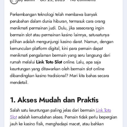
Perkembangan teknologi telah membawa banyak
perubahan dalam dunia hiburan, termasuk cara orang
menikmati permainan judi. Dulu, jika seseorang ingin
bermain slot atau permainan kasino lainnya, satu-satunya
pilihan adalah mengunjungi kasino darat. Namun, dengan
kemunculan platform digital, kini para pemain dapat
menikmati pengalaman bermain yang seru langsung dari
rumah melalui
Link Toto Slot
online. Lalu, apa saja
keuntungan yang ditawarkan oleh bermain slot online
dibandingkan kasino tradisional? Mari kita bahas secara
mendetail.
1. Akses Mudah dan Praktis
Salah satu keuntungan paling jelas dari bermain
Link Toto
Slot
adalah kemudahan akses. Pemain tidak perlu bepergian
jauh ke kasino fisik, menghadapi macet, atau bahkan