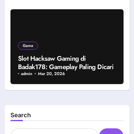
Game
Slot Hacksaw Gaming di
Badak178: Gameplay Paling Dicari
admin
Mar 20, 2026
Search