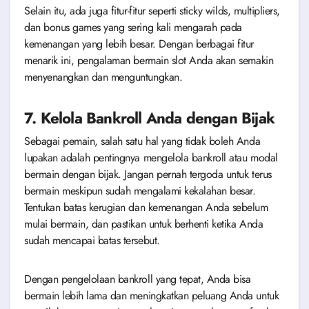
Selain itu, ada juga fitur-fitur seperti sticky wilds, multipliers,
dan bonus games yang sering kali mengarah pada
kemenangan yang lebih besar. Dengan berbagai fitur
menarik ini, pengalaman bermain slot Anda akan semakin
menyenangkan dan menguntungkan.
7.
Kelola Bankroll Anda dengan Bijak
Sebagai pemain, salah satu hal yang tidak boleh Anda
lupakan adalah pentingnya mengelola bankroll atau modal
bermain dengan bijak. Jangan pernah tergoda untuk terus
bermain meskipun sudah mengalami kekalahan besar.
Tentukan batas kerugian dan kemenangan Anda sebelum
mulai bermain, dan pastikan untuk berhenti ketika Anda
sudah mencapai batas tersebut.
Dengan pengelolaan bankroll yang tepat, Anda bisa
bermain lebih lama dan meningkatkan peluang Anda untuk