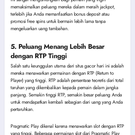
memaksimalkan peluang mereka dalam meraih jackpot,
terlebih jika Anda memanfaatkan bonus deposit atau
promosi free spins untuk bermain lebih lama tanpa
mengeluarkan uang tambahan.
5.
Peluang Menang Lebih Besar
dengan RTP Tinggi
Salah satu keunggulan utama dari situs gacor hari ini adalah
mereka menawarkan permainan dengan RTP (Return to
Player) yang tinggi. RTP adalah persentase teoretis dari total
taruhan yang dikembalikan kepada pemain dalam jangka
panjang. Semakin tinggi RTP, semakin besar peluang Anda
untuk mendapatkan kembali sebagian dari uang yang Anda
pertaruhkan.
Pragmatic Play dikenal karena menawarkan slot dengan RTP
yang tinggi. Beberapa permainan slot dari Pragmatic Play