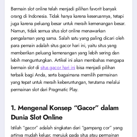
Bermain slot online telah menjadi pilihan favorit banyak
orang di Indonesia. Tidak hanya karena keseruannya, tetapi
juga karena peluang besar untuk meraih kemenangan besar.
Namun, tidak semua situs slot online menawarkan
pengalaman yang sama. Salah satu yang paling dicari oleh
para pemain adalah situs gacor hari ini, yaitu situs yang
memberikan peluang kemenangan yang lebih sering dan
lebih menguntungkan. Artikel ini akan membahas mengapa
bermain slot di
situs gacor hari ini
bisa menjadi pilihan
terbaik bagi Anda, serta bagaimana memilih permainan
yang tepat untuk meraih keberuntungan, terutama melalui
permainan slot dari Pragmatic Play.
1.
Mengenal Konsep “Gacor” dalam
Dunia Slot Online
Istilah “gacor” adalah singkatan dari “gampang cor” yang
artinya mudah keluar, merujuk pada situs atau permainan