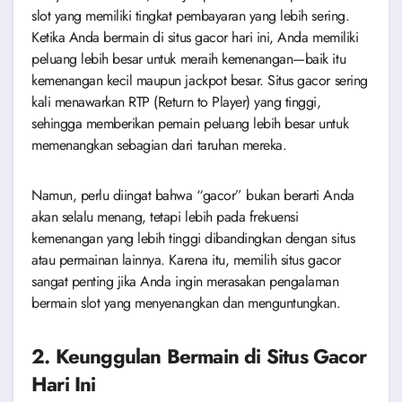
slot yang memiliki tingkat pembayaran yang lebih sering.
Ketika Anda bermain di situs gacor hari ini, Anda memiliki
peluang lebih besar untuk meraih kemenangan—baik itu
kemenangan kecil maupun jackpot besar. Situs gacor sering
kali menawarkan RTP (Return to Player) yang tinggi,
sehingga memberikan pemain peluang lebih besar untuk
memenangkan sebagian dari taruhan mereka.
Namun, perlu diingat bahwa “gacor” bukan berarti Anda
akan selalu menang, tetapi lebih pada frekuensi
kemenangan yang lebih tinggi dibandingkan dengan situs
atau permainan lainnya. Karena itu, memilih situs gacor
sangat penting jika Anda ingin merasakan pengalaman
bermain slot yang menyenangkan dan menguntungkan.
2.
Keunggulan Bermain di Situs Gacor
Hari Ini