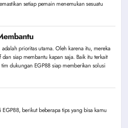
emastikan setiap pemain menemukan sesuatu
 Membantu
alah prioritas utama.
Oleh karena itu, mereka
f dan siap membantu kapan saja.
Baik itu terkait
ya, tim dukungan EGP88 siap memberikan solusi
EGP88, berikut beberapa tips yang bisa kamu