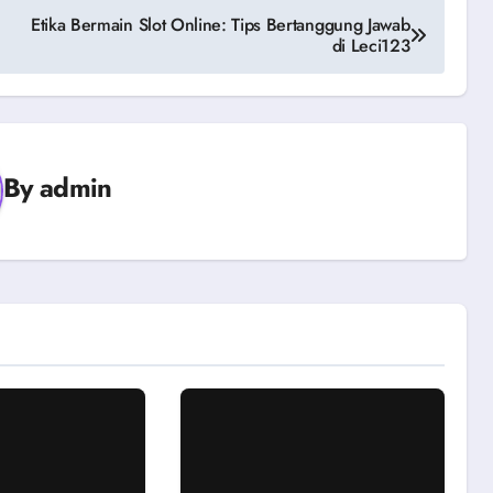
​Etika Bermain Slot Online: Tips Bertanggung Jawab
di Leci123​
By
admin