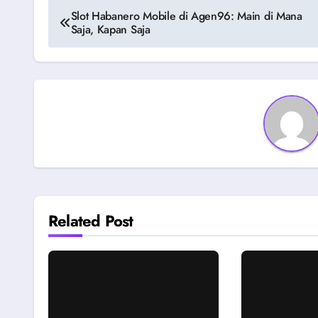
Post
Slot Habanero Mobile di Agen96: Main di Mana
Saja, Kapan Saja
navigation
Related Post