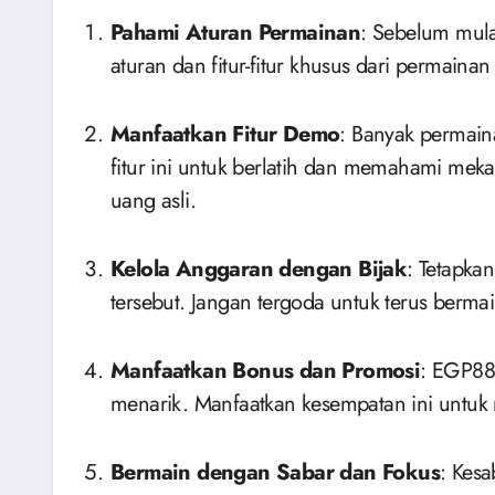
Pahami Aturan Permainan
:
Sebelum mula
aturan dan fitur-fitur khusus dari permainan
Manfaatkan Fitur Demo
:
Banyak permain
fitur ini untuk berlatih dan memahami me
uang asli.
Kelola Anggaran dengan Bijak
:
Tetapkan
tersebut. Jangan tergoda untuk terus berma
Manfaatkan Bonus dan Promosi
:
EGP88 
menarik. Manfaatkan kesempatan ini untu
Bermain dengan Sabar dan Fokus
:
Kesa