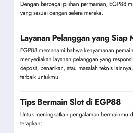
Dengan berbagai pilihan permainan, EGP88 m
yang sesuai dengan selera mereka.
Layanan Pelanggan yang Siap
EGP88 memahami bahwa kenyamanan pemain ad
menyediakan layanan pelanggan yang responsi
deposit, penarikan, atau masalah teknis lainn
terbaik untukmu.
Tips Bermain Slot di EGP88
Untuk meningkatkan pengalaman bermainmu di 
terapkan: