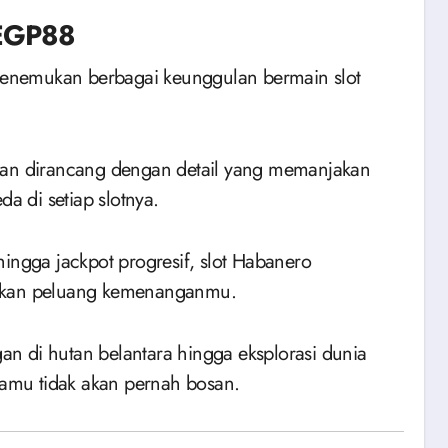
 EGP88
enemukan berbagai keunggulan bermain slot
nan dirancang dengan detail yang memanjakan
 di setiap slotnya.
 hingga jackpot progresif, slot Habanero
tkan peluang kemenanganmu.​
gan di hutan belantara hingga eksplorasi dunia
kamu tidak akan pernah bosan.​