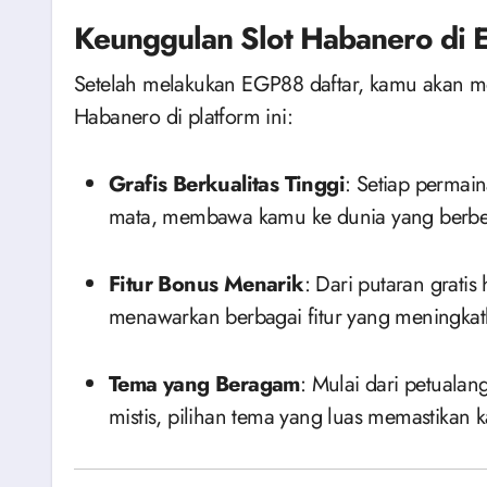
Keunggulan Slot Habanero di
Setelah melakukan EGP88 daftar, kamu akan m
Habanero di platform ini:
Grafis Berkualitas Tinggi
:
Setiap permai
mata, membawa kamu ke dunia yang berbeda
Fitur Bonus Menarik
: Dari putaran gratis
menawarkan berbagai fitur yang meningka
Tema yang Beragam
: Mulai dari petualan
mistis, pilihan tema yang luas memastikan 