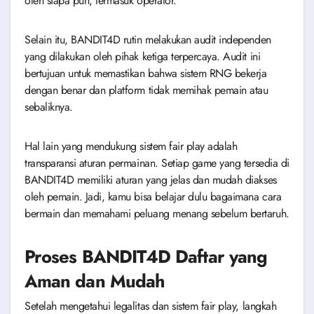
oleh siapa pun, termasuk operator.
Selain itu, BANDIT4D rutin melakukan audit independen
yang dilakukan oleh pihak ketiga terpercaya. Audit ini
bertujuan untuk memastikan bahwa sistem RNG bekerja
dengan benar dan platform tidak memihak pemain atau
sebaliknya.
Hal lain yang mendukung sistem fair play adalah
transparansi aturan permainan. Setiap game yang tersedia di
BANDIT4D memiliki aturan yang jelas dan mudah diakses
oleh pemain. Jadi, kamu bisa belajar dulu bagaimana cara
bermain dan memahami peluang menang sebelum bertaruh.
Proses BANDIT4D Daftar yang
Aman dan Mudah
Setelah mengetahui legalitas dan sistem fair play, langkah