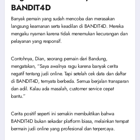
BANDIT4D
Banyak pemain yang sudah mencoba dan merasakan
langsung keamanan serta keadilan di BANDIT4D. Mereka
mengaku nyaman karena tidak menemukan kecurangan dan
pelayanan yang responsif.
Contohnya, Dian, seorang pemain dari Bandung,
mengatakan, “Saya awalnya ragu karena banyak cerita
negatif tentang judi online. Tapi setelah cek data dan daftar
di BANDIT4D, ternyata berbeda. Semua berjalan transparan
dan adil. Kalau ada masalah, customer service cepat
bantu.”
Cerita positif seperti ini semakin membuktikan bahwa
BANDIT4D bukan sekadar platform biasa, melainkan tempat
bermain judi online yang profesional dan terpercaya.