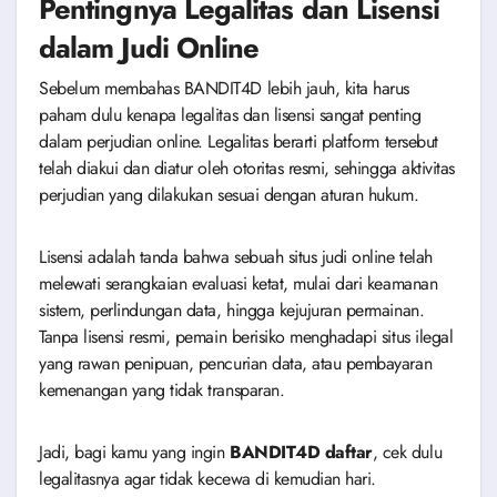
Pentingnya Legalitas dan Lisensi
dalam Judi Online
Sebelum membahas BANDIT4D lebih jauh, kita harus
paham dulu kenapa legalitas dan lisensi sangat penting
dalam perjudian online. Legalitas berarti platform tersebut
telah diakui dan diatur oleh otoritas resmi, sehingga aktivitas
perjudian yang dilakukan sesuai dengan aturan hukum.
Lisensi adalah tanda bahwa sebuah situs judi online telah
melewati serangkaian evaluasi ketat, mulai dari keamanan
sistem, perlindungan data, hingga kejujuran permainan.
Tanpa lisensi resmi, pemain berisiko menghadapi situs ilegal
yang rawan penipuan, pencurian data, atau pembayaran
kemenangan yang tidak transparan.
Jadi, bagi kamu yang ingin
BANDIT4D daftar
, cek dulu
legalitasnya agar tidak kecewa di kemudian hari.