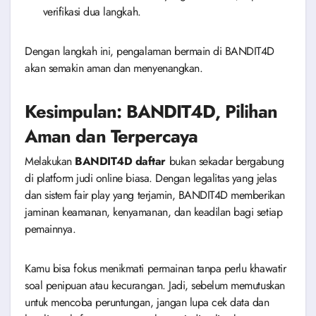
verifikasi dua langkah.
Dengan langkah ini, pengalaman bermain di BANDIT4D
akan semakin aman dan menyenangkan.
Kesimpulan: BANDIT4D, Pilihan
Aman dan Terpercaya
Melakukan
BANDIT4D daftar
bukan sekadar bergabung
di platform judi online biasa. Dengan legalitas yang jelas
dan sistem fair play yang terjamin, BANDIT4D memberikan
jaminan keamanan, kenyamanan, dan keadilan bagi setiap
pemainnya.
Kamu bisa fokus menikmati permainan tanpa perlu khawatir
soal penipuan atau kecurangan. Jadi, sebelum memutuskan
untuk mencoba peruntungan, jangan lupa cek data dan