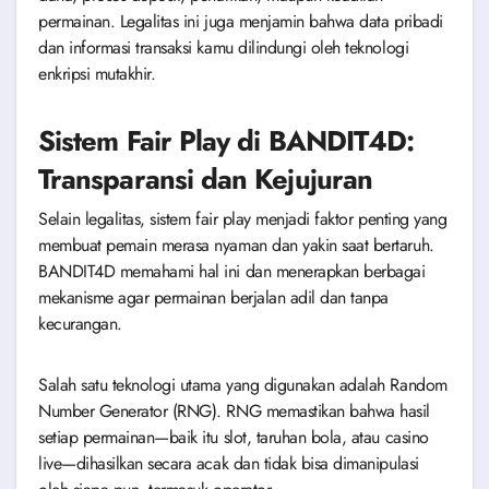
permainan. Legalitas ini juga menjamin bahwa data pribadi
dan informasi transaksi kamu dilindungi oleh teknologi
enkripsi mutakhir.
Sistem Fair Play di BANDIT4D:
Transparansi dan Kejujuran
Selain legalitas, sistem fair play menjadi faktor penting yang
membuat pemain merasa nyaman dan yakin saat bertaruh.
BANDIT4D memahami hal ini dan menerapkan berbagai
mekanisme agar permainan berjalan adil dan tanpa
kecurangan.
Salah satu teknologi utama yang digunakan adalah Random
Number Generator (RNG). RNG memastikan bahwa hasil
setiap permainan—baik itu slot, taruhan bola, atau casino
live—dihasilkan secara acak dan tidak bisa dimanipulasi