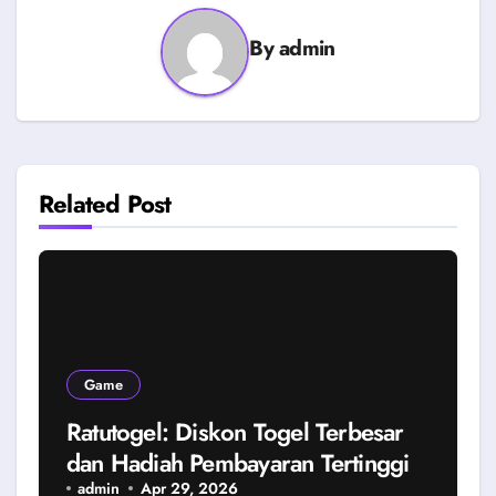
By
admin
Related Post
Game
Ratutogel: Diskon Togel Terbesar
dan Hadiah Pembayaran Tertinggi
admin
Apr 29, 2026